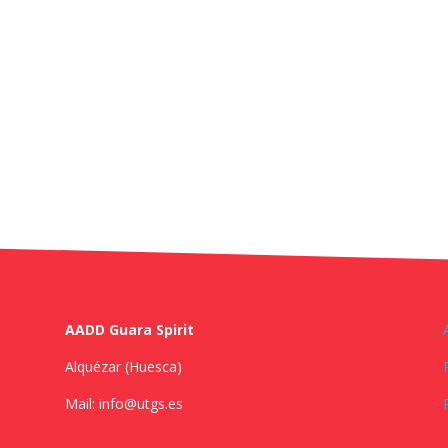
AADD Guara Spirit
Alquézar (Huesca)
Mail: info@utgs.es