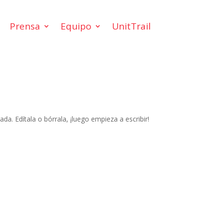
Prensa
Equipo
UnitTrail
da. Edítala o bórrala, ¡luego empieza a escribir!